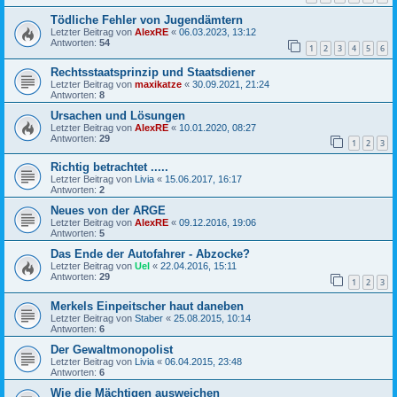
Tödliche Fehler von Jugendämtern
Letzter Beitrag von
AlexRE
«
06.03.2023, 13:12
Antworten:
54
1
2
3
4
5
6
Rechtsstaatsprinzip und Staatsdiener
Letzter Beitrag von
maxikatze
«
30.09.2021, 21:24
Antworten:
8
Ursachen und Lösungen
Letzter Beitrag von
AlexRE
«
10.01.2020, 08:27
Antworten:
29
1
2
3
Richtig betrachtet .....
Letzter Beitrag von
Livia
«
15.06.2017, 16:17
Antworten:
2
Neues von der ARGE
Letzter Beitrag von
AlexRE
«
09.12.2016, 19:06
Antworten:
5
Das Ende der Autofahrer - Abzocke?
Letzter Beitrag von
Uel
«
22.04.2016, 15:11
Antworten:
29
1
2
3
Merkels Einpeitscher haut daneben
Letzter Beitrag von
Staber
«
25.08.2015, 10:14
Antworten:
6
Der Gewaltmonopolist
Letzter Beitrag von
Livia
«
06.04.2015, 23:48
Antworten:
6
Wie die Mächtigen ausweichen