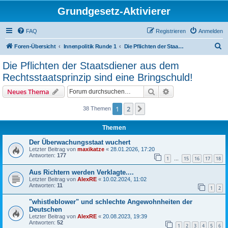
Grundgesetz-Aktivierer
FAQ
Registrieren
Anmelden
S
Foren-Übersicht
Innenpolitik Runde 1
Die Pflichten der Staatsdiener aus dem Rechtsstaatsprinzip sind eine Bringschuld!
u
Die Pflichten der Staatsdiener aus dem
c
Rechtsstaatsprinzip sind eine Bringschuld!
h
Suche
Erweiterte Suche
Neues Thema
e
1
2
Nächste
38 Themen
Themen
Der Überwachungsstaat wuchert
Letzter Beitrag von
maxikatze
«
28.01.2026, 17:20
Antworten:
177
1
15
16
17
18
…
Aus Richtern werden Verklagte....
Letzter Beitrag von
AlexRE
«
10.02.2024, 11:02
Antworten:
11
1
2
"whistleblower" und schlechte Angewohnheiten der
Deutschen
Letzter Beitrag von
AlexRE
«
20.08.2023, 19:39
Antworten:
52
1
2
3
4
5
6