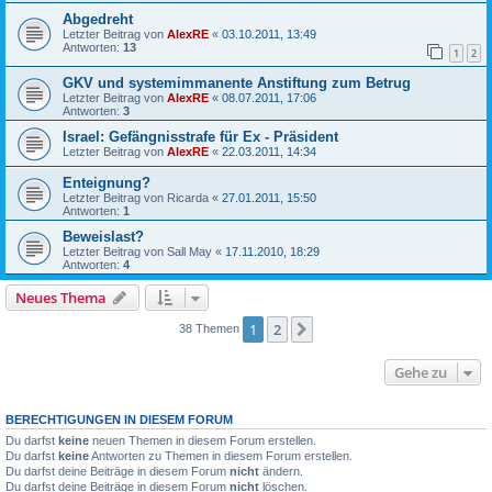
Abgedreht
Letzter Beitrag von
AlexRE
«
03.10.2011, 13:49
Antworten:
13
1
2
GKV und systemimmanente Anstiftung zum Betrug
Letzter Beitrag von
AlexRE
«
08.07.2011, 17:06
Antworten:
3
Israel: Gefängnisstrafe für Ex - Präsident
Letzter Beitrag von
AlexRE
«
22.03.2011, 14:34
Enteignung?
Letzter Beitrag von
Ricarda
«
27.01.2011, 15:50
Antworten:
1
Beweislast?
Letzter Beitrag von
Sall May
«
17.11.2010, 18:29
Antworten:
4
Neues Thema
1
2
Nächste
38 Themen
Gehe zu
BERECHTIGUNGEN IN DIESEM FORUM
Du darfst
keine
neuen Themen in diesem Forum erstellen.
Du darfst
keine
Antworten zu Themen in diesem Forum erstellen.
Du darfst deine Beiträge in diesem Forum
nicht
ändern.
Du darfst deine Beiträge in diesem Forum
nicht
löschen.