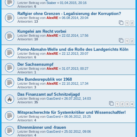
Letzter Beitrag von
Staber
«
01.04.2015, 20:16
Antworten:
6
Raffgier ohne Grenzen - Legalisierung der Korruption?
Letzter Beitrag von
AlexRE
«
06.08.2014, 20:04
Antworten:
13
1
2
Kungelei am Recht vorbei
Letzter Beitrag von
AlexRE
«
22.02.2014, 17:56
Antworten:
10
1
2
Porno-Abmahn-Welle und die Rolle des Landgerichts Köln
Letzter Beitrag von
AlexRE
«
22.12.2013, 20:07
Antworten:
6
Der Sachsensumpf
Letzter Beitrag von
AlexRE
«
31.07.2013, 00:27
Antworten:
1
Die Bundesrepublik vor 1968
Letzter Beitrag von
AlexRE
«
22.10.2012, 17:34
Antworten:
3
Das Finanzamt auf Schnitzeljagd
Letzter Beitrag von
GasGerd
«
26.07.2012, 14:03
Antworten:
35
1
2
3
4
Mitspracherechte für Systemkritiker und Wissenschaftler!
Letzter Beitrag von
GasGerd
«
06.06.2012, 15:25
Antworten:
4
Ehrenmänner und -frauen
Letzter Beitrag von
GasGerd
«
25.02.2012, 09:06
Antworten:
4