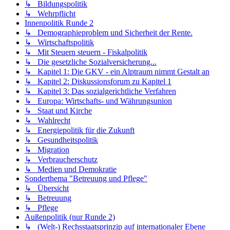
↳ Bildungspolitik
↳ Wehrpflicht
Innenpolitik Runde 2
↳ Demographieproblem und Sicherheit der Rente.
↳ Wirtschaftspolitik
↳ Mit Steuern steuern - Fiskalpolitik
↳ Die gesetzliche Sozialversicherung...
↳ Kapitel 1: Die GKV - ein Alptraum nimmt Gestalt an
↳ Kapitel 2: Diskussionsforum zu Kapitel 1
↳ Kapitel 3: Das sozialgerichtliche Verfahren
↳ Europa: Wirtschafts- und Währungsunion
↳ Staat und Kirche
↳ Wahlrecht
↳ Energiepolitik für die Zukunft
↳ Gesundheitspolitik
↳ Migration
↳ Verbraucherschutz
↳ Medien und Demokratie
Sonderthema "Betreuung und Pflege"
↳ Übersicht
↳ Betreuung
↳ Pflege
Außenpolitik (nur Runde 2)
↳ (Welt-) Rechsstaatsprinzip auf internationaler Ebene