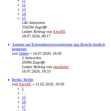
11
12
13
14
15
140
Antworten
356294
Zugriffe
Letzter Beitrag
von
AlexRE
28.07.2026, 09:17
Anträge auf Kriegsdienstverweigerung laut Bericht deutlich
gestiegen
von
Staber
»
14.07.2026, 18:39
2
Antworten
20996
Zugriffe
Letzter Beitrag
von
maxikatze
16.07.2026, 18:33
Berlin, Berlin
von
AlexRE
»
21.02.2010, 19:50
1
…
15
16
17
18