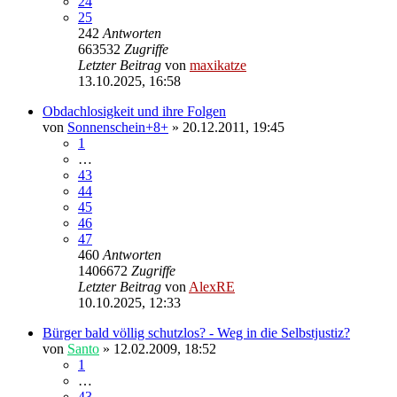
24
25
242
Antworten
663532
Zugriffe
Letzter Beitrag
von
maxikatze
13.10.2025, 16:58
Obdachlosigkeit und ihre Folgen
von
Sonnenschein+8+
»
20.12.2011, 19:45
1
…
43
44
45
46
47
460
Antworten
1406672
Zugriffe
Letzter Beitrag
von
AlexRE
10.10.2025, 12:33
Bürger bald völlig schutzlos? - Weg in die Selbstjustiz?
von
Santo
»
12.02.2009, 18:52
1
…
43