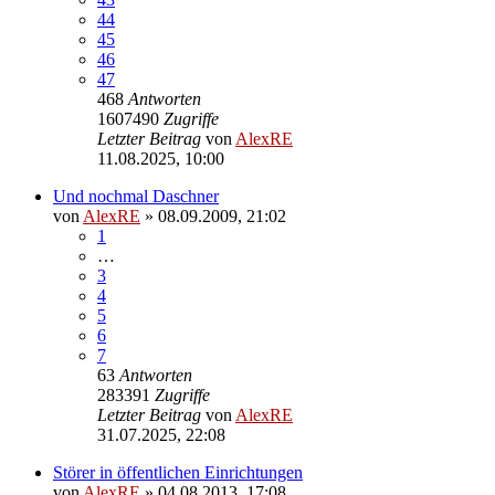
44
45
46
47
468
Antworten
1607490
Zugriffe
Letzter Beitrag
von
AlexRE
11.08.2025, 10:00
Und nochmal Daschner
von
AlexRE
»
08.09.2009, 21:02
1
…
3
4
5
6
7
63
Antworten
283391
Zugriffe
Letzter Beitrag
von
AlexRE
31.07.2025, 22:08
Störer in öffentlichen Einrichtungen
von
AlexRE
»
04.08.2013, 17:08