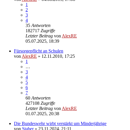
1
2
3
4
35
Antworten
182717
Zugriffe
Letzter Beitrag
von
AlexRE
05.07.2025, 18:39
Fürsorgepflicht an Schulen
von
AlexRE
»
12.11.2010, 17:25
1
…
3
4
5
6
7
60
Antworten
427108
Zugriffe
Letzter Beitrag
von
AlexRE
01.07.2025, 20:38
Die Bundeswehr wirbt verstärkt um Minderjährige
von
Staber
»
23.11.2024, 21:11