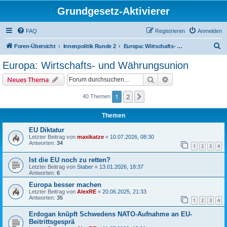
Grundgesetz-Aktivierer
FAQ
Registrieren
Anmelden
S
Foren-Übersicht
Innenpolitik Runde 2
Europa: Wirtschafts- und Währungsunion
u
Europa: Wirtschafts- und Währungsunion
c
Suche
Erweiterte Suche
Neues Thema
h
e
1
2
Nächste
40 Themen
Themen
EU Diktatur
Letzter Beitrag von
maxikatze
«
10.07.2026, 08:30
Antworten:
34
1
2
3
4
Ist die EU noch zu retten?
Letzter Beitrag von
Staber
«
13.01.2026, 18:37
Antworten:
6
Europa besser machen
Letzter Beitrag von
AlexRE
«
20.06.2025, 21:33
Antworten:
35
1
2
3
4
Erdogan knüpft Schwedens NATO-Aufnahme an EU-
Beitrittsgesprä