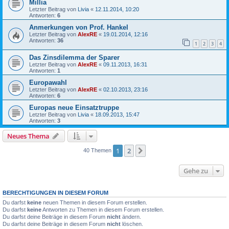
Millia
Letzter Beitrag von
Livia
«
12.11.2014, 10:20
Antworten:
6
Anmerkungen von Prof. Hankel
Letzter Beitrag von
AlexRE
«
19.01.2014, 12:16
Antworten:
36
1
2
3
4
Das Zinsdilemma der Sparer
Letzter Beitrag von
AlexRE
«
09.11.2013, 16:31
Antworten:
1
Europawahl
Letzter Beitrag von
AlexRE
«
02.10.2013, 23:16
Antworten:
6
Europas neue Einsatztruppe
Letzter Beitrag von
Livia
«
18.09.2013, 15:47
Antworten:
3
Neues Thema
1
2
Nächste
40 Themen
Gehe zu
BERECHTIGUNGEN IN DIESEM FORUM
Du darfst
keine
neuen Themen in diesem Forum erstellen.
Du darfst
keine
Antworten zu Themen in diesem Forum erstellen.
Du darfst deine Beiträge in diesem Forum
nicht
ändern.
Du darfst deine Beiträge in diesem Forum
nicht
löschen.