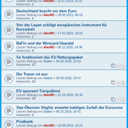
Letzter Beitrag von
AlexRE
«
11.07.2023, 15:31
Antworten:
1
Deutschland kuscht vor dem Euro
Letzter Beitrag von
AlexRE
«
28.05.2021, 09:15
Antworten:
1
Von der Leyen schlägt europäisches Instrument für
Kurzarbeit
Letzter Beitrag von
AlexRE
«
17.02.2021, 19:23
Antworten:
1
BaFin und der Wirecard-Skandal
Letzter Beitrag von
AlexRE
«
06.11.2020, 14:36
Antworten:
4
So funktioniert das EU Rettungspaket
Letzter Beitrag von
Staber
«
30.06.2020, 22:53
Antworten:
17
1
2
Der Traum ist aus
Letzter Beitrag von
Staber
«
08.06.2020, 19:47
Antworten:
13
1
2
EU sponsert Tierquälerei
Letzter Beitrag von
AlexRE
«
22.10.2016, 20:30
Antworten:
15
1
2
Star-Ökonom Stiglitz erwartet baldigen Zerfall der Eurozone
Letzter Beitrag von
Staber
«
06.10.2016, 15:41
Antworten:
2
Postbank
Letzter Beitrag von
AlexRE
«
19.08.2016, 15:23