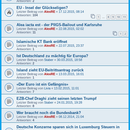
Antworten:
2
EU - Insel der Glückseligen?
Letzter Beitrag von
AlexRE
«
17.12.2015, 08:14
Antworten:
104
1
8
9
10
11
…
Alea iacta est - der PIIGS-Bailout und Karlsruhe
Letzter Beitrag von
AlexRE
«
22.08.2015, 02:02
Antworten:
11
1
2
Islamische KT Bank eröffnet
Letzter Beitrag von
AlexRE
«
22.07.2015, 23:37
Antworten:
1
Ist Deutschland zu mächtig für Europa?
Letzter Beitrag von
Staber
«
30.03.2015, 18:58
Antworten:
2
Island zieht EU-Beitrittsantrag zurück
Letzter Beitrag von
AlexRE
«
13.03.2015, 16:01
Antworten:
1
«Der Euro ist ein Gefängnis»
Letzter Beitrag von
Livia
«
13.02.2015, 11:01
Antworten:
7
EZB-Chef Draghi zieht seinen letzten Trumpf
Letzter Beitrag von
Staber
«
24.01.2015, 19:28
Antworten:
8
Wer braucht noch die Bundesbank?
Letzter Beitrag von
AlexRE
«
08.12.2014, 21:04
Antworten:
4
Deutsche Konzerne sparen sich in Luxemburg Steuern in