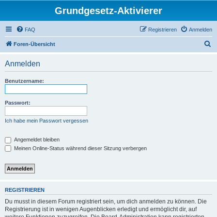
Grundgesetz-Aktivierer
FAQ
Registrieren
Anmelden
S
Foren-Übersicht
u
Anmelden
c
h
Benutzername:
e
Passwort:
Ich habe mein Passwort vergessen
Angemeldet bleiben
Meinen Online-Status während dieser Sitzung verbergen
REGISTRIEREN
Du musst in diesem Forum registriert sein, um dich anmelden zu können. Die
Registrierung ist in wenigen Augenblicken erledigt und ermöglicht dir, auf
weitere Funktionen zuzugreifen. Die Board-Administration kann registrierten