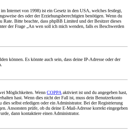
m Internet von 1998) ist ein Gesetz in den USA, welches festlegt,
ungsweise des oder der Erziehungsberechtigten benötigen. Wenn du
nd zu Rate. Bitte beachte, dass phpBB Limited und der Besitzer dieses
 unter der Frage „An wen soll ich mich wenden, falls es Beschwerden
elden können. Es könnte auch sein, dass deine IP-Adresse oder der
n.
 zwei Möglichkeiten. Wenn
COPPA
aktiviert ist und du angegeben hast,
rhalten hast. Wenn dies nicht der Fall ist, muss dein Benutzerkonto
 dies selbst erledigen oder ein Administrator. Bei der Registrierung
ungen. Ansonsten prüfe, ob du deine E-Mail-Adresse korrekt eingegeben
urde, dann kontaktiere einen Administrator.