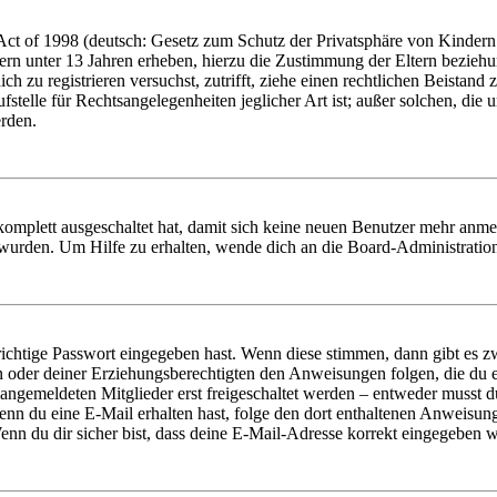
t of 1998 (deutsch: Gesetz zum Schutz der Privatsphäre von Kindern i
ern unter 13 Jahren erheben, hierzu die Zustimmung der Eltern bezieh
dich zu registrieren versuchst, zutrifft, ziehe einen rechtlichen Beista
stelle für Rechtsangelegenheiten jeglicher Art ist; außer solchen, die
erden.
 komplett ausgeschaltet hat, damit sich keine neuen Benutzer mehr anm
 wurden. Um Hilfe zu erhalten, wende dich an die Board-Administratio
richtige Passwort eingegeben hast. Wenn diese stimmen, dann gibt es
ern oder deiner Erziehungsberechtigten den Anweisungen folgen, die du e
 angemeldeten Mitglieder erst freigeschaltet werden – entweder musst du
. Wenn du eine E-Mail erhalten hast, folge den dort enthaltenen Anweis
nn du dir sicher bist, dass deine E-Mail-Adresse korrekt eingegeben w