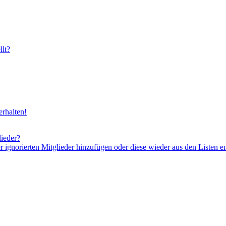
lt?
rhalten!
lieder?
er ignorierten Mitglieder hinzufügen oder diese wieder aus den Listen e