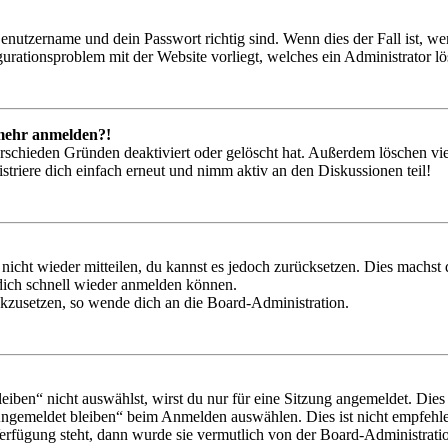
Benutzername und dein Passwort richtig sind. Wenn dies der Fall ist, w
igurationsproblem mit der Website vorliegt, welches ein Administrator l
t mehr anmelden?!
rschieden Gründen deaktiviert oder gelöscht hat. Außerdem löschen vie
triere dich einfach erneut und nimm aktiv an den Diskussionen teil!
 nicht wieder mitteilen, du kannst es jedoch zurücksetzen. Dies machs
 dich schnell wieder anmelden können.
ückzusetzen, so wende dich an die Board-Administration.
en“ nicht auswählst, wirst du nur für eine Sitzung angemeldet. Dies
Angemeldet bleiben“ beim Anmelden auswählen. Dies ist nicht empfehle
Verfügung steht, dann wurde sie vermutlich von der Board-Administratio